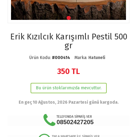
Erik Kızılcık Karışımlı Pestil 500
gr
Ürün Kodu:
#000414
Marka:
Hatuneli
350
TL
Bu ürün stoklarımızda mevcuttur.
En geç 10 Ağustos, 2026 Pazartesi günü kargoda.
TELEFONDA SİPARİŞ VER
08502427205
TIKLA WHATSAPP İLE SİPARİŞ VER