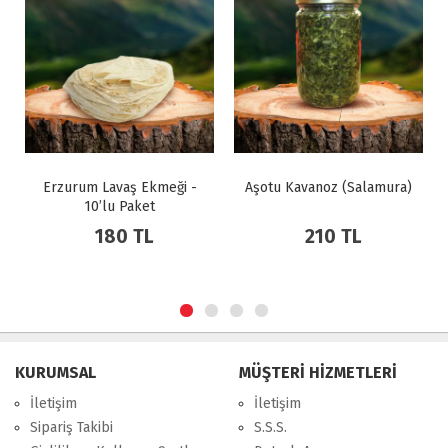
-
Aşotu Kavanoz (Salamura)
Bol Cevizli Köme (Cevizli
Sucuk) 1000 gr
210 TL
450 TL
KURUMSAL
MÜŞTERİ HİZMETLERİ
İletişim
İletişim
Sipariş Takibi
S.S.S.