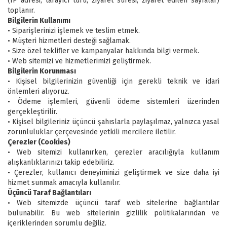
(IP adresi, tarayıcı türü, ziyaret süresi, ziyaret edilen sayfalar)
toplanır.
Bilgilerin Kullanımı
• Siparişlerinizi işlemek ve teslim etmek.
• Müşteri hizmetleri desteği sağlamak.
• Size özel teklifler ve kampanyalar hakkında bilgi vermek.
• Web sitemizi ve hizmetlerimizi geliştirmek.
Bilgilerin Korunması
• Kişisel bilgilerinizin güvenliği için gerekli teknik ve idari
önlemleri alıyoruz.
• Ödeme işlemleri, güvenli ödeme sistemleri üzerinden
gerçekleştirilir.
• Kişisel bilgileriniz üçüncü şahıslarla paylaşılmaz, yalnızca yasal
zorunluluklar çerçevesinde yetkili mercilere iletilir.
Çerezler (Cookies)
• Web sitemizi kullanırken, çerezler aracılığıyla kullanım
alışkanlıklarınızı takip edebiliriz.
• Çerezler, kullanıcı deneyiminizi geliştirmek ve size daha iyi
hizmet sunmak amacıyla kullanılır.
Üçüncü Taraf Bağlantıları
• Web sitemizde üçüncü taraf web sitelerine bağlantılar
bulunabilir. Bu web sitelerinin gizlilik politikalarından ve
içeriklerinden sorumlu değiliz.