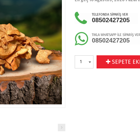
TELEFONDA SİPARİŞ VER
08502427205
TIKLA WHATSAPP İLE SİPARİŞ VE
08502427205
SEPETE EK