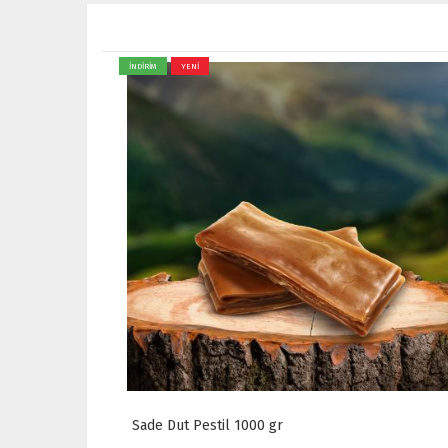
İNDİRİM
YENİ
Vişne Kurusu 1000 gr