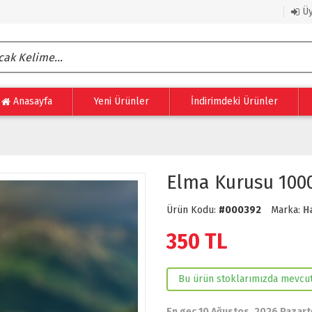
Üy
Anasayfa
Yeni Ürünler
İndirimdeki Ürünler
Elma Kurusu 1000
Ürün Kodu:
#000392
Marka:
H
350
TL
Bu ürün stoklarımızda mevcut
En geç 10 Ağustos, 2026 Pazart