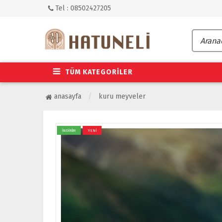
Tel : 08502427205
TÜM KATEGORİLER
anasayfa
kuru meyveler
İNDİRİM
YENİ