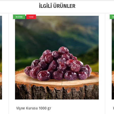
İLGİLİ ÜRÜNLER
İNDİRİM
YENİ
İ
Kızılcık Kurusu 1000 gr