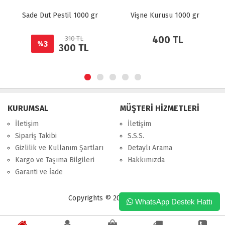
gr
Vişne Kurusu 1000 gr
Kızılcık Kurusu 1000 gr
400 TL
300 TL
KURUMSAL
MÜŞTERİ HİZMETLERİ
İletişim
İletişim
Sipariş Takibi
S.S.S.
Gizlilik ve Kullanım Şartları
Detaylı Arama
Kargo ve Taşıma Bilgileri
Hakkımızda
Garanti ve İade
Copyrights © 2026 Hatuneli
WhatsApp Destek Hattı