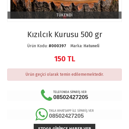
TÜKENDİ
Kızılcık Kurusu 500 gr
Ürün Kodu:
#000397
Marka:
Hatuneli
150
TL
Ürün geçici olarak temin edilememektedir.
TELEFONDA SİPARİŞ VER
08502427205
TIKLA WHATSAPP İLE SİPARİŞ VER
08502427205
STOGA GIRINCE HABER VER